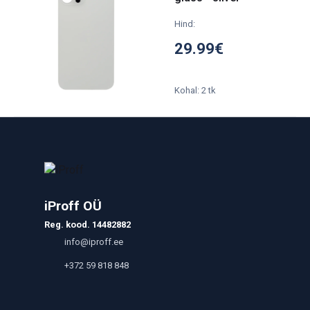
Hind:
29.99€
Kohal: 2 tk
iProff OÜ
Reg. kood. 14482882
info@iproff.ee
+372 59 818 848